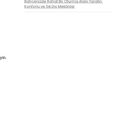
Bahçenizde Rahat Bir Oturma Alanı Yaratın:
Konforlu ve Şık Dış Mekânlar
yin.