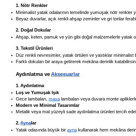
1. Nötr Renkler
Minimalist yatak odalarının temelinde yumuşak nötr renkler ye
Beyaz duvarlar, açık renkli ahşap zeminler ve gri tonlar ferahl
2. Doğal Dokular
Ahşap, keten, pamuk ve yün gibi doğal malzemelerle yatak oda
3. Tekstil Ürünleri
Düz renkli nevresimler, yatak örtüleri ve yastıklar minimalist
Farklı dokuları bir araya getirerek mekâna derinlik katabilirsi
Aydınlatma ve 
Aksesuarlar
1. Aydınlatma
Loş ve Yumuşak Işık
Gece lambaları, 
masa
 lambaları veya duvara monte apliklerle
Modern ve Minimal Tasarımlar
Metalik veya mat yüzeyli sade aydınlatma ürünleri tercih edebi
2. 
Ayna
lar
Yatak odasında büyük bir 
ayna
 kullanarak hem mekâna derinli