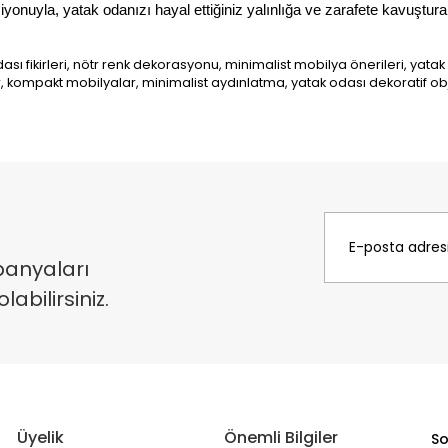
onuyla, yatak odanızı hayal ettiğiniz yalınlığa ve zarafete kavuşturabil
ı fikirleri, nötr renk dekorasyonu, minimalist mobilya önerileri, yatak
kompakt mobilyalar, minimalist aydınlatma, yatak odası dekoratif ob
panyaları
bilirsiniz.
Üyelik
Önemli Bilgiler
So