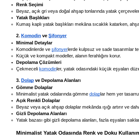
Renk Seçimi
Beyaz, açık gri veya doğal ahşap tonlarında yatak çerçevele
Yatak Başlıkları
Kumaş kaplı yatak başlıkları mekâna sıcaklık katarken, ahşap
2. 
Komodin
 ve 
Şifonyer
Minimal Detaylar
Komodinlerde ve 
şifonyer
lerde kulpsuz ve sade tasarımlar ter
Küçük ve kompakt modeller, alanın ferahlığını korur.
Depolama Çözümleri
Çekmeceli 
komodin
ler, yatak odasındaki küçük eşyaları düzen
3. 
Dolap
 ve Depolama Alanları
Gömme Dolaplar
Minimalist yatak odalarında gömme 
dolap
lar hem yer tasarr
Açık Renkli Dolaplar
Beyaz veya açık ahşap dolaplar mekânda ışığı artırır ve daha f
Gizli Depolama Alanları
Yatak bazası gibi gizli depolama alanları, fazla eşyaları saklam
Minimalist Yatak Odasında Renk ve Doku Kullanı