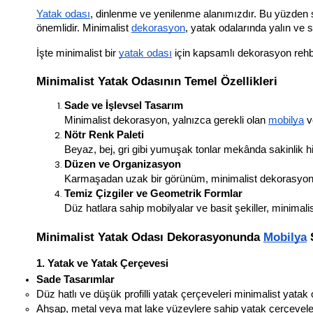
Yatak odası
, dinlenme ve yenilenme alanımızdır. Bu yüzden sa
önemlidir. Minimalist 
dekorasyon
, yatak odalarında yalın ve 
İşte minimalist bir 
yatak odası
 için kapsamlı dekorasyon rehbe
Minimalist Yatak Odasının Temel Özellikleri
Sade ve İşlevsel Tasarım
Minimalist dekorasyon, yalnızca gerekli olan 
mobilya
 v
Nötr Renk Paleti
Beyaz, bej, gri gibi yumuşak tonlar mekânda sakinlik his
Düzen ve Organizasyon
Karmaşadan uzak bir görünüm, minimalist dekorasyon
Temiz Çizgiler ve Geometrik Formlar
Düz hatlara sahip mobilyalar ve basit şekiller, minimalist
Minimalist Yatak Odası Dekorasyonunda 
Mobilya
 
1. Yatak ve Yatak Çerçevesi
Sade Tasarımlar
Düz hatlı ve düşük profilli yatak çerçeveleri minimalist yatak od
Ahşap, metal veya mat lake yüzeylere sahip yatak çerçeveleri t