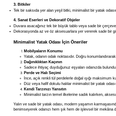
3. Bitkiler
Tek bir saksıda yer alan yeşil bitki, minimalist bir yatak odas
4. Sanat Eserleri ve Dekoratif Objeler
Duvara asacağınız tek bir büyük tablo veya sade bir çerçeve,
Dekorasyonda az ve öz aksesuarlara yer vererek sade bir gö
Minimalist Yatak Odası İçin Öneriler
Mobilyaların Konumu
Yatak, odanın odak noktasıdır. Doğru konumlandırarak fe
Dağınıklıktan Kaçının
Sadece ihtiyaç duyduğunuz eşyaları odanızda bulunduru
Perde ve Halı Seçimi
İnce, açık renkli tül perdelerle doğal ışığı maksimum kul
Düz veya hafif dokulu halılar minimalist bir yatak odası
Kendi Tarzınızı Yansıtın
Minimalist tarzın temel ilkelerine sadık kalırken, aksesu
Yalın ve sade bir yatak odası, modern yaşamın karmaşasından 
benimseyerek odanızı hem şık hem de işlevsel bir mekâna dön