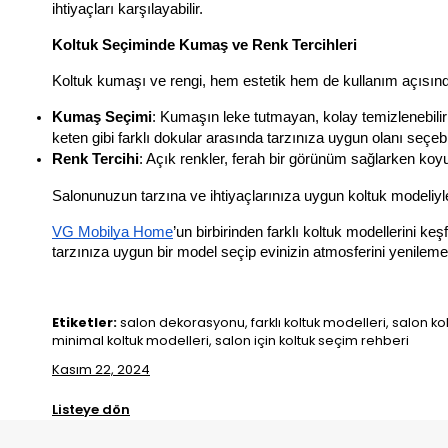
ihtiyaçları karşılayabilir.
Koltuk Seçiminde Kumaş ve Renk Tercihleri
Koltuk kumaşı ve rengi, hem estetik hem de kullanım açısın
Kumaş Seçimi
: Kumaşın leke tutmayan, kolay temizlenebilir v
keten gibi farklı dokular arasında tarzınıza uygun olanı seçebil
Renk Tercihi
: Açık renkler, ferah bir görünüm sağlarken koyu 
Salonunuzun tarzına ve ihtiyaçlarınıza uygun koltuk modeliyle
VG 
Mobilya
 Home
’un birbirinden farklı koltuk modellerini k
tarzınıza uygun bir model seçip evinizin atmosferini yenilem
Etiketler:
salon dekorasyonu, farklı koltuk modelleri, salon kolt
minimal koltuk modelleri, salon için koltuk seçim rehberi
Kasım 22, 2024
Listeye dön