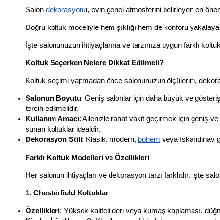
Salon 
dekorasyon
u, evin genel atmosferini belirleyen en öne
Doğru koltuk modeliyle hem şıklığı hem de konforu yakalayabil
İşte salonunuzun ihtiyaçlarına ve tarzınıza uygun farklı koltuk 
Koltuk Seçerken Nelere Dikkat Edilmeli?
Koltuk seçimi yapmadan önce salonunuzun ölçülerini, dekorasy
Salonun Boyutu
: Geniş salonlar için daha büyük ve gösteriş
tercih edilmelidir.
Kullanım Amacı
: Ailenizle rahat vakit geçirmek için geniş v
sunan koltuklar idealdir.
Dekorasyon Stili
: Klasik, modern, 
bohem
 veya İskandinav gib
Farklı Koltuk Modelleri ve Özellikleri
Her salonun ihtiyaçları ve dekorasyon tarzı farklıdır. İşte sal
1. Chesterfield Koltuklar
Özellikleri
: Yüksek kaliteli deri veya kumaş kaplaması, düğmel