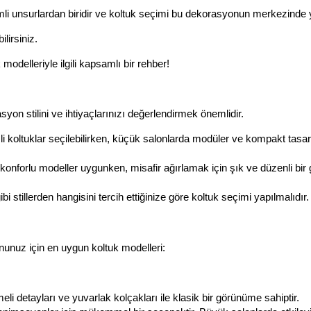
mli unsurlardan biridir ve koltuk seçimi bu dekorasyonun merkezinde ye
irsiniz. 
modelleriyle ilgili kapsamlı bir rehber!
on stilini ve ihtiyaçlarınızı değerlendirmek önemlidir.
li koltuklar seçilebilirken, küçük salonlarda modüler ve kompakt tasar
e konforlu modeller uygunken, misafir ağırlamak için şık ve düzenli bir
i stillerden hangisini tercih ettiğinize göre koltuk seçimi yapılmalıdır.
onunuz için en uygun koltuk modelleri:
i detayları ve yuvarlak kolçakları ile klasik bir görünüme sahiptir.