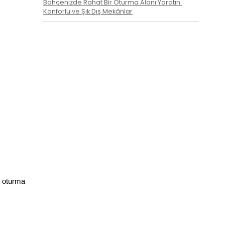
Bahçenizde Rahat Bir Oturma Alanı Yaratın:
Konforlu ve Şık Dış Mekânlar
 oturma 