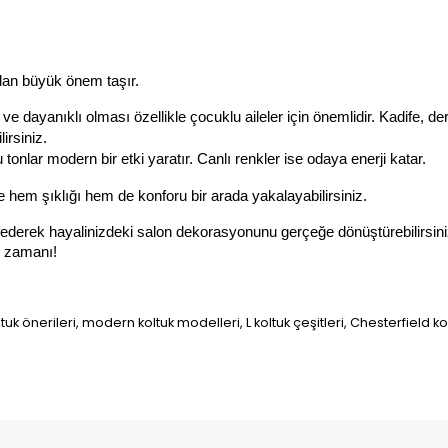
dan büyük önem taşır.
e dayanıklı olması özellikle çocuklu aileler için önemlidir. Kadife, der
irsiniz.
tonlar modern bir etki yaratır. Canlı renkler ise odaya enerji katar.
 hem şıklığı hem de konforu bir arada yakalayabilirsiniz. 
eşfederek hayalinizdeki salon dekorasyonunu gerçeğe dönüştürebilirsini
e zamanı!
uk önerileri, modern koltuk modelleri, L koltuk çeşitleri, Chesterfield kol