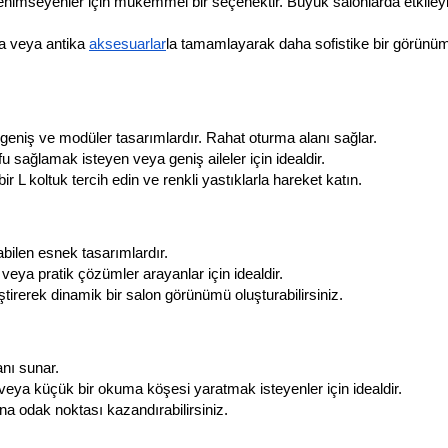
benimseyenler için mükemmel bir seçenektir. Büyük salonlarda etkileyic
la veya antika 
aksesuarlar
la tamamlayarak daha sofistike bir görünüm
en geniş ve modüler tasarımlardır. Rahat oturma alanı sağlar.
fu sağlamak isteyen veya geniş aileler için idealdir.
ir L koltuk tercih edin ve renkli yastıklarla hareket katın.
labilen esnek tasarımlardır.
veya pratik çözümler arayanlar için idealdir.
ştirerek dinamik bir salon görünümü oluşturabilirsiniz.
anı sunar.
eya küçük bir okuma köşesi yaratmak isteyenler için idealdir.
na odak noktası kazandırabilirsiniz.