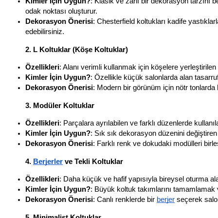
Kimler İçin Uygun?
: Klasik ve zarif bir dekorasyon tarzını 
odak noktası oluşturur.
Dekorasyon Önerisi
: Chesterfield koltukları kadife yastıklar
edebilirsiniz.
2. L Koltuklar (Köşe Koltuklar)
Özellikleri
: Alanı verimli kullanmak için köşelere yerleştiril
Kimler İçin Uygun?
: Özellikle küçük salonlarda alan tasarru
Dekorasyon Önerisi
: Modern bir görünüm için nötr tonlarda b
3. Modüler Koltuklar
Özellikleri
: Parçalara ayrılabilen ve farklı düzenlerde kullanı
Kimler İçin Uygun?
: Sık sık dekorasyon düzenini değiştiren 
Dekorasyon Önerisi
: Farklı renk ve dokudaki modülleri birle
4. 
Berjerler
 ve Tekli Koltuklar
Özellikleri
: Daha küçük ve hafif yapısıyla bireysel oturma al
Kimler İçin Uygun?
: Büyük koltuk takımlarını tamamlamak v
Dekorasyon Önerisi
: Canlı renklerde bir 
berjer
 seçerek salo
5. Minimalist Koltuklar