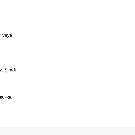
i veya 
z. Şimdi 
tuklar,