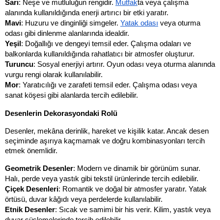
Sarı
: Neşe ve mutluluğun rengidir. 
Mutfak
ta veya çalışma 
alanında kullanıldığında enerji artırıcı bir etki yaratır.
Mavi
: Huzuru ve dinginliği simgeler. 
Yatak odası
 veya oturma 
odası gibi dinlenme alanlarında idealdir.
Yeşil
: Doğallığı ve dengeyi temsil eder. Çalışma odaları ve 
balkonlarda kullanıldığında rahatlatıcı bir atmosfer oluşturur.
Turuncu
: Sosyal enerjiyi artırır. Oyun odası veya oturma alanında 
vurgu rengi olarak kullanılabilir.
Mor
: Yaratıcılığı ve zarafeti temsil eder. Çalışma odası veya 
sanat köşesi gibi alanlarda tercih edilebilir.
Desenlerin Dekorasyondaki Rolü
Desenler, mekâna derinlik, hareket ve kişilik katar. Ancak desen 
seçiminde aşırıya kaçmamak ve doğru kombinasyonları tercih 
etmek önemlidir.
Geometrik Desenler
: Modern ve dinamik bir görünüm sunar. 
Halı, perde veya yastık gibi tekstil ürünlerinde tercih edilebilir.
Çiçek Desenleri
: Romantik ve doğal bir atmosfer yaratır. Yatak 
örtüsü, duvar kâğıdı veya perdelerde kullanılabilir.
Etnik Desenler
: Sıcak ve samimi bir his verir. Kilim, yastık veya 