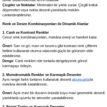
duvar süslemelerinde tercih edilebilir.
Çizgiler ve Noktalar
: Minimalist bir şıklık sunar. Çizgili koltuk 
döşemeleri veya nokta desenli yastıklarla mekânı 
canlandırabilirsiniz.
Renk ve Desen Kombinasyonları ile Dinamik Alanlar
1. Canlı ve Kontrast Renkler
Cesur renk kombinasyonları, mekâna enerji ve hareket katar.
Öneri
: Sarı ve gri, mavi ve turuncu gibi kontrast renk çiftlerini 
birlikte kullanarak oturma odasında güçlü bir görünüm elde 
edebilirsiniz.
Denge
: Canlı renkleri nötr tonlarla dengeleyerek görsel 
karmaşayı önleyin.
2. Monokromatik Renkler ve Karmaşık Desenler
Aynı rengin farklı tonlarını kullanarak desenli 
aksesuarlar
la 
mekâna derinlik katabilirsiniz.
Öneri
: Açık mavi bir duvarın önünde koyu mavi geometrik desenli 
yastıklarla uyumlu bir atmosfer yaratabilirsiniz.
3. Pastel Tonlar ve Yumuşak Desenler