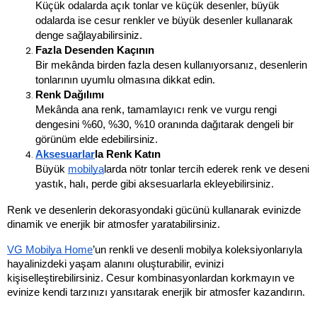
Küçük odalarda açık tonlar ve küçük desenler, büyük 
odalarda ise cesur renkler ve büyük desenler kullanarak 
denge sağlayabilirsiniz.
Fazla Desenden Kaçının
Bir mekânda birden fazla desen kullanıyorsanız, desenlerin 
tonlarının uyumlu olmasına dikkat edin.
Renk Dağılımı
Mekânda ana renk, tamamlayıcı renk ve vurgu rengi 
dengesini %60, %30, %10 oranında dağıtarak dengeli bir 
görünüm elde edebilirsiniz.
Aksesuarlar
la Renk Katın
Büyük 
mobilya
larda nötr tonlar tercih ederek renk ve deseni 
yastık, halı, perde gibi aksesuarlarla ekleyebilirsiniz.
Renk ve desenlerin dekorasyondaki gücünü kullanarak evinizde 
dinamik ve enerjik bir atmosfer yaratabilirsiniz. 
VG 
Mobilya
 Home
’un renkli ve desenli mobilya koleksiyonlarıyla 
hayalinizdeki yaşam alanını oluşturabilir, evinizi 
kişiselleştirebilirsiniz. Cesur kombinasyonlardan korkmayın ve 
evinize kendi tarzınızı yansıtarak enerjik bir atmosfer kazandırın.