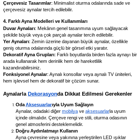
Çerçevesiz Tasarımlar
: Minimalist oturma odalarında sade ve 
çerçevesiz aynalar tercih edilebilir.
4. Farklı Ayna Modelleri ve Kullanımları
Duvar Aynaları
: Mekânın genel tasarımına uyum sağlayacak 
şekilde büyük veya çok parçalı aynalar tercih edilebilir.
Yer Aynaları
: Zemin üzerine dayanan büyük aynalar, özellikle 
geniş oturma odalarında güçlü bir görsel etki yaratır.
Dekoratif Ayna Grupları
: Farklı boyutlarda birden fazla aynayı bir 
arada kullanarak hem derinlik hem de hareketlilik 
kazandırabilirsiniz.
Fonksiyonel Aynalar
: Aynalı konsollar veya aynalı TV üniteleri, 
hem işlevsel hem de dekoratif bir çözüm sunar.
Aynalarla 
Dekorasyon
da Dikkat Edilmesi Gerekenler
Oda 
Aksesuarlar
ıyla Uyum Sağlayın
Aynalar, odadaki diğer 
mobilya
 ve 
aksesuarlar
la uyum 
içinde olmalıdır. Çerçeve rengi ve stili, oturma odasının 
genel atmosferini desteklemelidir.
Doğru Aydınlatmayı Kullanın
Ayna çevresine veya yakınına yerleştirilen LED ışıklar 