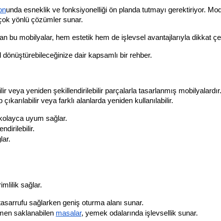
on
e çok yönlü çözümler sunar. 
an bu mobilyalar, hem estetik hem de işlevsel avantajlarıyla dikkat çe
l dönüştürebileceğinize dair kapsamlı bir rehber.
 veya yeniden şekillendirilebilir parçalarla tasarlanmış mobilyalardır.
p çıkarılabilir veya farklı alanlarda yeniden kullanılabilir.
 kolayca uyum sağlar.
dirilebilir.
lar.
lilik sağlar.
 tasarrufu sağlarken geniş oturma alanı sunar.
men saklanabilen 
masa
lar
, yemek odalarında işlevsellik sunar.