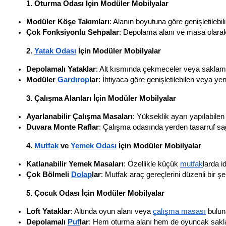
1. Oturma Odası İçin Modüler Mobilyalar
Modüler Köşe Takımları
: Alanın boyutuna göre genişletilebili
Çok Fonksiyonlu Sehpalar
: Depolama alanı ve masa olarak k
2. 
Yatak Odası
 İçin Modüler Mobilyalar
Depolamalı Yataklar
: Alt kısmında çekmeceler veya saklama 
Modüler 
Gardırop
lar
: İhtiyaca göre genişletilebilen veya y
3. Çalışma Alanları İçin Modüler Mobilyalar
Ayarlanabilir Çalışma Masaları
: Yükseklik ayarı yapılabil
Duvara Monte Raflar
: Çalışma odasında yerden tasarruf sağ
4. 
Mutfak
 ve 
Yemek Odası
 İçin Modüler Mobilyalar
Katlanabilir Yemek Masaları
: Özellikle küçük 
mutfak
larda i
Çok Bölmeli 
Dolap
lar
: Mutfak araç gereçlerini düzenli bir ş
5. Çocuk Odası İçin Modüler Mobilyalar
Loft Yataklar
: Altında oyun alanı veya 
çalışma masası
 bulun
Depolamalı 
Puf
lar
: Hem oturma alanı hem de oyuncak saklama