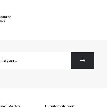
 modüler
leri
syal Medya
Uygulamalarımız