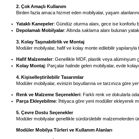
2. Çok Amaçlı Kullanım
Birden fazla amaca hizmet eden mobilyalar, yaşam alanlarınızı
Yataklı Kanepeler
: Gündüz oturma alanı, gece ise konforlu bir
Depolamalı Mobilyalar
: Altında saklama alanı bulunan yatak
3. Kolay Taşınabilirlik ve Montaj
Modüler mobilyalar, hafif ve kolay monte edilebilir yapılarıyla 
Hafif Malzemeler
: Genellikle MDF, plastik veya alüminyum gi
Kolay Montaj
: Parçalar halinde gelen mobilyalar, evde kolayc
4. Kişiselleştirilebilir Tasarımlar
Modüler mobilyalar, evinizin boyutlarına ve tarzınıza göre yen
Renk ve Malzeme Seçenekleri
: Farklı renk ve dokularla od
Parça Ekleyebilme
: İhtiyaca göre yeni modüller ekleyerek mob
5. Çevre Dostu Seçenekler
Modüler mobilyalar genellikle sürdürülebilir malzemelerden üret
Modüler Mobilya Türleri ve Kullanım Alanları