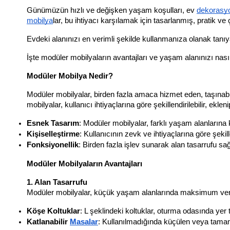
Günümüzün hızlı ve değişken yaşam koşulları, ev 
dekorasy
mobilya
lar, bu ihtiyacı karşılamak için tasarlanmış, pratik v
Evdeki alanınızı en verimli şekilde kullanmanıza olanak tanıy
İşte modüler mobilyaların avantajları ve yaşam alanınızı nası
Modüler Mobilya Nedir?
Modüler mobilyalar, birden fazla amaca hizmet eden, taşınabilir
mobilyalar, kullanıcı ihtiyaçlarına göre şekillendirilebilir, ekleni
Esnek Tasarım
: Modüler mobilyalar, farklı yaşam alanlarına
Kişiselleştirme
: Kullanıcının zevk ve ihtiyaçlarına göre şekillen
Fonksiyonellik
: Birden fazla işlev sunarak alan tasarrufu sağ
Modüler Mobilyaların Avantajları
1. Alan Tasarrufu
Modüler mobilyalar, küçük yaşam alanlarında maksimum verim
Köşe Koltuklar
: L şeklindeki koltuklar, oturma odasında yer
Katlanabilir 
Masa
lar
: Kullanılmadığında küçülen veya tama