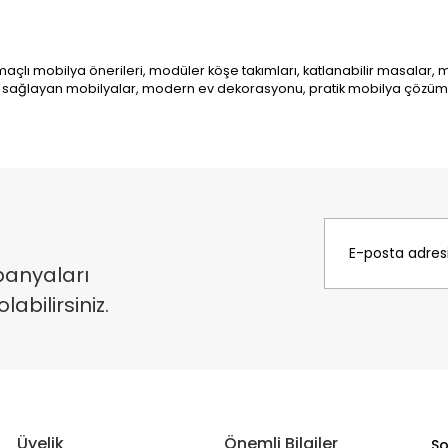
açlı mobilya önerileri, modüler köşe takımları, katlanabilir masalar,
fu sağlayan mobilyalar, modern ev dekorasyonu, pratik mobilya çözüm
panyaları
bilirsiniz.
Üyelik
Önemli Bilgiler
So