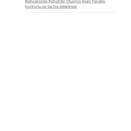
Bahçenizde Rahat Bir Oturma Alanı Yaratın:
Konforlu ve Şık Dış Mekânlar