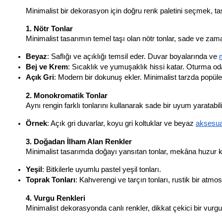
Minimalist bir dekorasyon için doğru renk paletini seçmek, tas
1. Nötr Tonlar
Minimalist tasarımın temel taşı olan nötr tonlar, sade ve za
Beyaz
: Saflığı ve açıklığı temsil eder. Duvar boyalarında ve 
Bej ve Krem
: Sıcaklık ve yumuşaklık hissi katar. Oturma od
Açık Gri
: Modern bir dokunuş ekler. Minimalist tarzda popüler
2. Monokromatik Tonlar
Aynı rengin farklı tonlarını kullanarak sade bir uyum yaratabili
Örnek
: Açık gri duvarlar, koyu gri koltuklar ve beyaz 
aksesua
3. Doğadan İlham Alan Renkler
Minimalist tasarımda doğayı yansıtan tonlar, mekâna huzur k
Yeşil
: Bitkilerle uyumlu pastel yeşil tonları.
Toprak Tonları
: Kahverengi ve tarçın tonları, rustik bir atmos
4. Vurgu Renkleri
Minimalist dekorasyonda canlı renkler, dikkat çekici bir vurgu 