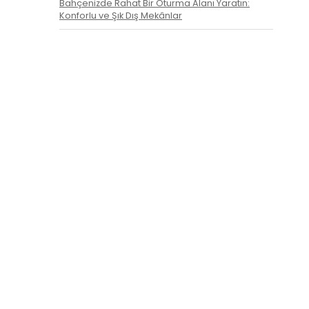
Bahçenizde Rahat Bir Oturma Alanı Yaratın:
Konforlu ve Şık Dış Mekânlar