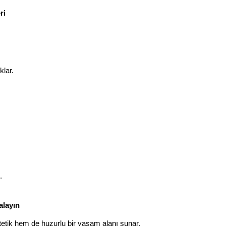
ri
klar.
.
alayın
stetik hem de huzurlu bir yaşam alanı sunar. 