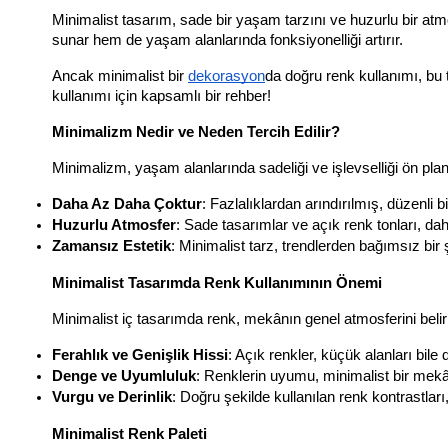
Minimalist tasarım, sade bir yaşam tarzını ve huzurlu bir at
sunar hem de yaşam alanlarında fonksiyonelliği artırır. 
Ancak minimalist bir 
dekorasyon
da doğru renk kullanımı, bu 
kullanımı için kapsamlı bir rehber!
Minimalizm Nedir ve Neden Tercih Edilir?
Minimalizm, yaşam alanlarında sadeliği ve işlevselliği ön plan
Daha Az Daha Çoktur
: Fazlalıklardan arındırılmış, düzenli b
Huzurlu Atmosfer
: Sade tasarımlar ve açık renk tonları, dah
Zamansız Estetik
: Minimalist tarz, trendlerden bağımsız bir 
Minimalist Tasarımda Renk Kullanımının Önemi
Minimalist iç tasarımda renk, mekânın genel atmosferini belir
Ferahlık ve Genişlik Hissi
: Açık renkler, küçük alanları bile
Denge ve Uyumluluk
: Renklerin uyumu, minimalist bir mekâ
Vurgu ve Derinlik
: Doğru şekilde kullanılan renk kontrastlar
Minimalist Renk Paleti