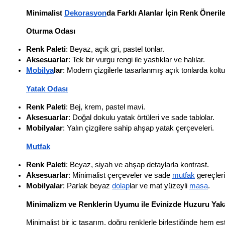
Minimalist 
Dekorasyon
da Farklı Alanlar İçin Renk Önerile
Oturma Odası
Renk Paleti
: Beyaz, açık gri, pastel tonlar.
Aksesuarlar
: Tek bir vurgu rengi ile yastıklar ve halılar.
Mobilya
lar
: Modern çizgilerle tasarlanmış açık tonlarda koltu
Yatak Odası
Renk Paleti
: Bej, krem, pastel mavi.
Aksesuarlar
: Doğal dokulu yatak örtüleri ve sade tablolar.
Mobilyalar
: Yalın çizgilere sahip ahşap yatak çerçeveleri.
Mutfak
Renk Paleti
: Beyaz, siyah ve ahşap detaylarla kontrast.
Aksesuarlar
: Minimalist çerçeveler ve sade 
mutfak
 gereçleri
Mobilyalar
: Parlak beyaz 
dolap
lar ve mat yüzeyli 
masa
.
Minimalizm ve Renklerin Uyumu ile Evinizde Huzuru Yak
Minimalist bir iç tasarım, doğru renklerle birleştiğinde hem e