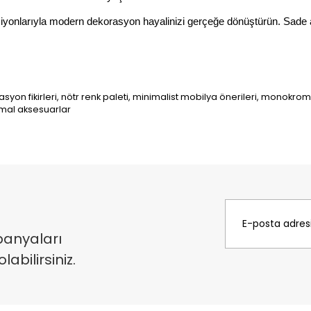
siyonlarıyla modern dekorasyon hayalinizi gerçeğe dönüştürün. Sade 
syon fikirleri, nötr renk paleti, minimalist mobilya önerileri, monokrom
imal aksesuarlar
panyaları
bilirsiniz.