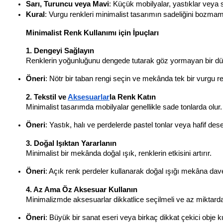
Sarı, Turuncu veya Mavi
: Küçük mobilyalar, yastıklar veya sa
Kural
: Vurgu renkleri minimalist tasarımın sadeliğini bozmamak
Minimalist Renk Kullanımı için İpuçları
1. Dengeyi Sağlayın
Renklerin yoğunluğunu dengede tutarak göz yormayan bir dü
Öneri
: Nötr bir taban rengi seçin ve mekânda tek bir vurgu re
2. Tekstil ve 
Aksesuarlar
la Renk Katın
Minimalist tasarımda mobilyalar genellikle sade tonlarda olur
Öneri
: Yastık, halı ve perdelerde pastel tonlar veya hafif dese
3. Doğal Işıktan Yararlanın
Minimalist bir mekânda doğal ışık, renklerin etkisini artırır.
Öneri
: Açık renk perdeler kullanarak doğal ışığı mekâna dave
4. Az Ama Öz Aksesuar Kullanın
Minimalizmde aksesuarlar dikkatlice seçilmeli ve az miktarda 
Öneri
: Büyük bir sanat eseri veya birkaç dikkat çekici obje ku