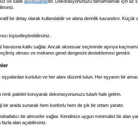
ısız ve sade 
aksesuarlar
dır. Dekorasyonunuzu tamamlamak için az sa
rsiniz. 
f bir detay olarak kullanılabilir ve alana derinlik kazandırır. Küçük a
zı kişiselleştirebilirsiniz. 
oğal havasına katkı sağlar. Ancak aksesuar seçiminde aşırıya kaçmam
 seçilmiş olması ve mekanın genel dengesini desteklemesi gerekir.
nler
eşyalardan kurtulun ve her alanı düzenli tutun. Her eşyanın bir amacı
renk paletini koruyarak dekorasyonunuzu tutarlı hale getirin.
ği bir arada sunarak hem konforlu hem de şık bir ortam yaratır. 
atlatıcı bir atmosfer sağlar. Kendinize uygun minimalist bir alan yar
azla alan açabilirsiniz.