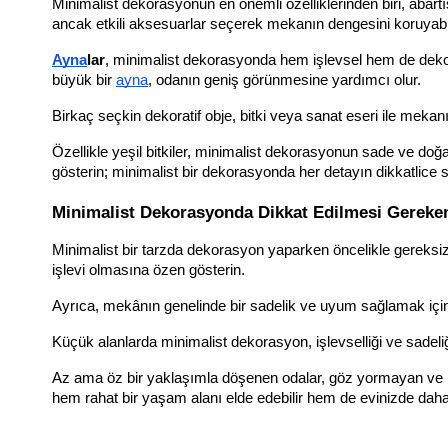
Minimalist dekorasyonun en önemli özelliklerinden biri, abart
ancak etkili aksesuarlar seçerek mekanın dengesini koruyabili
Ayna
lar
, minimalist dekorasyonda hem işlevsel hem de dekorati
büyük bir 
ayna
, odanın geniş görünmesine yardımcı olur.
Birkaç seçkin dekoratif obje, bitki veya sanat eseri ile mekanını
Özellikle yeşil bitkiler, minimalist dekorasyonun sade ve d
gösterin; minimalist bir dekorasyonda her detayın dikkatlice
Minimalist Dekorasyonda Dikkat Edilmesi Gereke
Minimalist bir tarzda dekorasyon yaparken öncelikle gereksiz 
işlevi olmasına özen gösterin. 
Ayrıca, mekânın genelinde bir sadelik ve uyum sağlamak için 
Küçük alanlarda minimalist dekorasyon, işlevselliği ve sadeli
Az ama öz bir yaklaşımla döşenen odalar, göz yormayan ve rah
hem rahat bir yaşam alanı elde edebilir hem de evinizde daha f