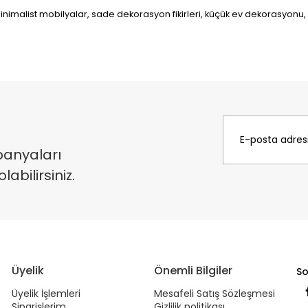
imalist mobilyalar, sade dekorasyon fikirleri, küçük ev dekorasyonu,
panyaları
bilirsiniz.
Üyelik
Önemli Bilgiler
So
Üyelik İşlemleri
Mesafeli Satış Sözleşmesi
Siparişlerim
Gizlilik politikası