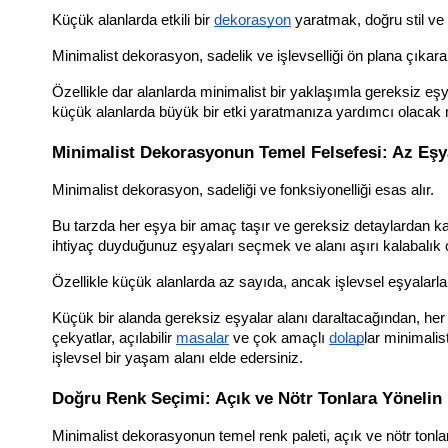
Küçük alanlarda etkili bir 
dekorasyon
 yaratmak, doğru stil v
Minimalist dekorasyon, sadelik ve işlevselliği ön plana çıkarar
Özellikle dar alanlarda minimalist bir yaklaşımla gereksiz eşy
küçük alanlarda büyük bir etki yaratmanıza yardımcı olacak 
Minimalist Dekorasyonun Temel Felsefesi: Az Eşya
Minimalist dekorasyon, sadeliği ve fonksiyonelliği esas alır. 
Bu tarzda her eşya bir amaç taşır ve gereksiz detaylardan kaç
ihtiyaç duyduğunuz eşyaları seçmek ve alanı aşırı kalabalık 
Özellikle küçük alanlarda az sayıda, ancak işlevsel eşyalarl
Küçük bir alanda gereksiz eşyalar alanı daraltacağından, her 
çekyatlar, açılabilir 
masa
lar
 ve çok amaçlı 
dolap
lar minimali
işlevsel bir yaşam alanı elde edersiniz.
Doğru Renk Seçimi: Açık ve Nötr Tonlara Yönelin
Minimalist dekorasyonun temel renk paleti, açık ve nötr tonla