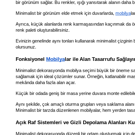
bir görünüm sağlar. Bu renkler, ışığı yansıtarak alanın daha 
Minimalist bir görünüm elde etmek için duvarlarda, 
mobilya
la
Ayrıca, küçük alanlarda renk karmaşasından kaçınmak da önem
renk paleti oluşturabilirsiniz. 
Evinizin genelinde aynı tonları kullanarak minimalist çizgin
olursunuz.
Fonksiyonel 
Mobilya
lar ile Alan Tasarrufu Sağlayı
Minimalist dekorasyonda mobilya seçimi büyük bir öneme sahi
sağlamak için ideal çözümler sunar. Örneğin, katlanabilir masa
mekânda daha fazla alan açar.
Küçük bir odada geniş bir masa yerine duvara monte edilebilen 
Aynı şekilde, çok amaçlı oturma grupları veya saklama alanı
Minimalist bir tarzda düzenlenen mobilyalar, hem yerden tasa
Açık Raf Sistemleri ve Gizli Depolama Alanları Ku
Minimalist dekorasyonda düzenli bir ortam oluşturmak için dep