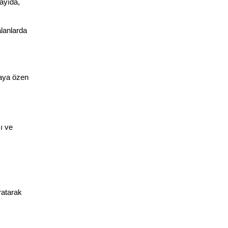
yıda, 
lanlarda 
aya özen 
 ve 
atarak 