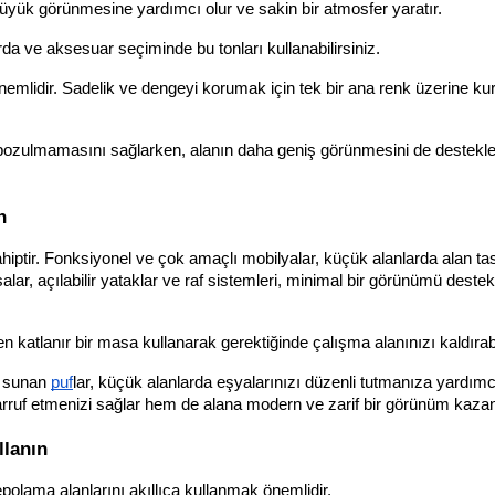
büyük görünmesine yardımcı olur ve sakin bir atmosfer yaratır. 
rda ve aksesuar seçiminde bu tonları kullanabilirsiniz.
lidir. Sadelik ve dengeyi korumak için tek bir ana renk üzerine kur
in bozulmamasını sağlarken, alanın daha geniş görünmesini de destekle
n
ptir. Fonksiyonel ve çok amaçlı mobilyalar, küçük alanlarda alan tas
lar, açılabilir yataklar ve raf sistemleri, minimal bir görünümü destek
katlanır bir masa kullanarak gerektiğinde çalışma alanınızı kaldırabil
 sunan 
puf
lar, küçük alanlarda eşyalarınızı düzenli tutmanıza yardımcı 
rruf etmenizi sağlar hem de alana modern ve zarif bir görünüm kazand
llanın
olama alanlarını akıllıca kullanmak önemlidir. 