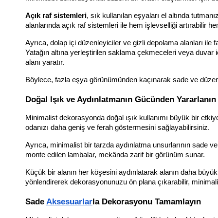
Açık raf sistemleri
, sık kullanılan eşyaları el altında tutmanı
alanlarında açık raf sistemleri ile hem işlevselliği artırabilir
Ayrıca, dolap içi düzenleyiciler ve gizli depolama alanları ile 
Yatağın altına yerleştirilen saklama çekmeceleri veya duvar iç
alanı yaratır. 
Böylece, fazla eşya görünümünden kaçınarak sade ve düzenli 
Doğal Işık ve Aydınlatmanın Gücünden Yararlanın
Minimalist dekorasyonda doğal ışık kullanımı büyük bir etkiye 
odanızı daha geniş ve ferah göstermesini sağlayabilirsiniz. 
Ayrıca, minimalist bir tarzda aydınlatma unsurlarının sade ve 
monte edilen lambalar, mekânda zarif bir görünüm sunar.
Küçük bir alanın her köşesini aydınlatarak alanın daha büyük gö
yönlendirerek dekorasyonunuzu ön plana çıkarabilir, minimalist
Sade 
Aksesuarlar
la Dekorasyonu Tamamlayın