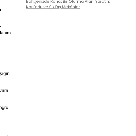
Bahçenizde Rahat Bir Oturma Alanı Yaratın:
Konforlu ve Şık Dış Mekânlar
 
. 
lanım 
ığın 
vara 
oğru 