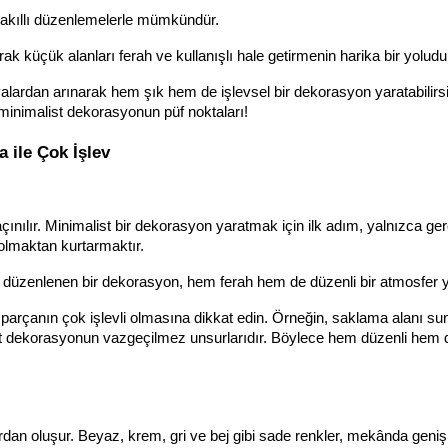
e akıllı düzenlemelerle mümkündür. 
ak küçük alanları ferah ve kullanışlı hale getirmenin harika bir yoludur
alardan arınarak hem şık hem de işlevsel bir dekorasyon yaratabilirsin
minimalist dekorasyonun püf noktaları!
 ile Çok İşlev
ınılır. Minimalist bir dekorasyon yaratmak için ilk adım, yalnızca ger
olmaktan kurtarmaktır. 
a düzenlenen bir dekorasyon, hem ferah hem de düzenli bir atmosfer ya
parçanın çok işlevli olmasına dikkat edin. Örneğin, saklama alanı sun
st dekorasyonun vazgeçilmez unsurlarıdır. Böylece hem düzenli hem d
rdan oluşur. Beyaz, krem, gri ve bej gibi sade renkler, mekânda geniş 