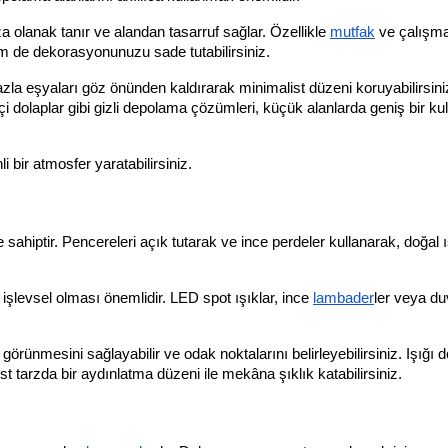
za olanak tanır ve alandan tasarruf sağlar. Özellikle 
mutfak
 ve çalışma
 hem de dekorasyonunuzu sade tutabilirsiniz.
fazla eşyaları göz önünden kaldırarak minimalist düzeni koruyabilirsiniz
i dolaplar gibi gizli depolama çözümleri, küçük alanlarda geniş bir kul
bir atmosfer yaratabilirsiniz.
sahiptir. Pencereleri açık tutarak ve ince perdeler kullanarak, doğal ış
işlevsel olması önemlidir. LED spot ışıklar, ince 
lambader
ler veya du
rünmesini sağlayabilir ve odak noktalarını belirleyebilirsiniz. Işığı d
 tarzda bir aydınlatma düzeni ile mekâna şıklık katabilirsiniz.