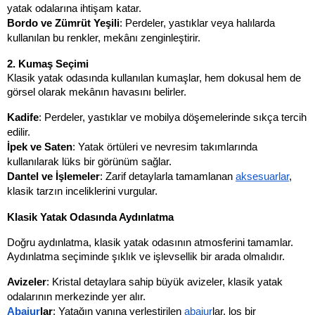
yatak odalarına ihtişam katar.
Bordo ve Zümrüt Yeşili
: Perdeler, yastıklar veya halılarda 
kullanılan bu renkler, mekânı zenginleştirir.
2. Kumaş Seçimi
Klasik yatak odasında kullanılan kumaşlar, hem dokusal hem de 
görsel olarak mekânın havasını belirler.
Kadife
: Perdeler, yastıklar ve mobilya döşemelerinde sıkça tercih 
edilir.
İpek ve Saten
: Yatak örtüleri ve nevresim takımlarında 
kullanılarak lüks bir görünüm sağlar.
Dantel ve İşlemeler
: Zarif detaylarla tamamlanan 
aksesuarlar
, 
klasik tarzın inceliklerini vurgular.
Klasik Yatak Odasında Aydınlatma
Doğru aydınlatma, klasik yatak odasının atmosferini tamamlar. 
Aydınlatma seçiminde şıklık ve işlevsellik bir arada olmalıdır.
Avizeler
: Kristal detaylara sahip büyük avizeler, klasik yatak 
odalarının merkezinde yer alır.
Abajur
lar
: Yatağın yanına yerleştirilen 
abajur
lar, loş bir 