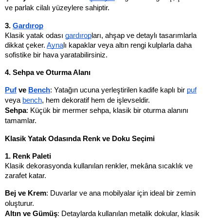
ve parlak cilalı yüzeylere sahiptir.
3. 
Gardırop
Klasik yatak odası 
gardırop
ları, ahşap ve detaylı tasarımlarla 
dikkat çeker. 
Ayna
lı kapaklar veya altın rengi kulplarla daha 
sofistike bir hava yaratabilirsiniz.
4. Sehpa ve Oturma Alanı
Puf
 ve 
Bench
: Yatağın ucuna yerleştirilen kadife kaplı bir 
puf
veya 
bench
, hem dekoratif hem de işlevseldir.
Sehpa
: Küçük bir mermer sehpa, klasik bir oturma alanını 
tamamlar.
Klasik Yatak Odasında Renk ve Doku Seçimi
1. Renk Paleti
Klasik dekorasyonda kullanılan renkler, mekâna sıcaklık ve 
zarafet katar.
Bej ve Krem
: Duvarlar ve ana mobilyalar için ideal bir zemin 
oluşturur.
Altın ve Gümüş
: Detaylarda kullanılan metalik dokular, klasik 