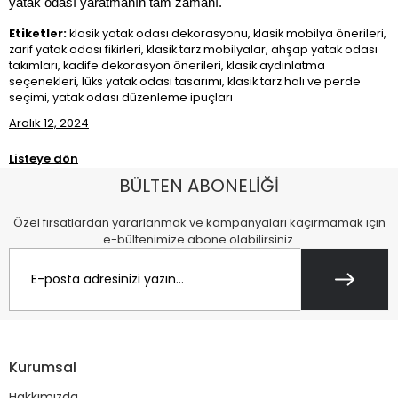
yatak odası yaratmanın tam zamanı.
Etiketler:
klasik yatak odası dekorasyonu, klasik mobilya önerileri,
zarif yatak odası fikirleri, klasik tarz mobilyalar, ahşap yatak odası
takımları, kadife dekorasyon önerileri, klasik aydınlatma
seçenekleri, lüks yatak odası tasarımı, klasik tarz halı ve perde
seçimi, yatak odası düzenleme ipuçları
Aralık 12, 2024
Listeye dön
BÜLTEN ABONELİĞİ
Özel fırsatlardan yararlanmak ve kampanyaları kaçırmamak için
e-bültenimize abone olabilirsiniz.
Kurumsal
Hakkımızda