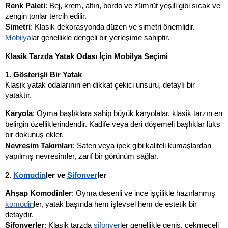
Renk Paleti
: Bej, krem, altın, bordo ve zümrüt yeşili gibi sıcak ve 
zengin tonlar tercih edilir.
Simetri
: Klasik dekorasyonda düzen ve simetri önemlidir. 
Mobilya
lar genellikle dengeli bir yerleşime sahiptir.
Klasik Tarzda Yatak Odası İçin Mobilya Seçimi
1. Gösterişli Bir Yatak
Klasik yatak odalarının en dikkat çekici unsuru, detaylı bir 
yataktır.
Karyola
: Oyma başlıklara sahip büyük karyolalar, klasik tarzın en 
belirgin özelliklerindendir. Kadife veya deri döşemeli başlıklar lüks 
bir dokunuş ekler.
Nevresim Takımları
: Saten veya ipek gibi kaliteli kumaşlardan 
yapılmış nevresimler, zarif bir görünüm sağlar.
2. 
Komodin
ler ve 
Şifonyer
ler
Ahşap Komodinler
: Oyma desenli ve ince işçilikle hazırlanmış 
komodin
ler, yatak başında hem işlevsel hem de estetik bir 
detaydır.
Şifonyerler
: Klasik tarzda 
şifonyer
ler genellikle geniş, çekmeceli 