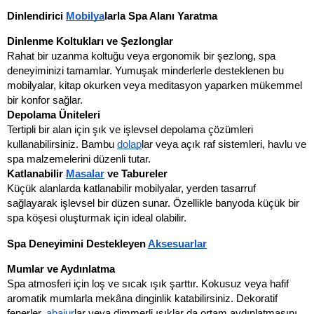
Dinlendirici 
Mobilya
larla Spa Alanı Yaratma
Dinlenme Koltukları ve Şezlonglar
Rahat bir uzanma koltuğu veya ergonomik bir şezlong, spa 
deneyiminizi tamamlar. Yumuşak minderlerle desteklenen bu 
mobilyalar, kitap okurken veya meditasyon yaparken mükemmel 
bir konfor sağlar.
Depolama Üniteleri
Tertipli bir alan için şık ve işlevsel depolama çözümleri 
kullanabilirsiniz. Bambu 
dolap
lar veya açık raf sistemleri, havlu ve 
spa malzemelerini düzenli tutar.
Katlanabilir 
Masa
lar
 ve Tabureler
Küçük alanlarda katlanabilir mobilyalar, yerden tasarruf 
sağlayarak işlevsel bir düzen sunar. Özellikle banyoda küçük bir 
spa köşesi oluşturmak için ideal olabilir.
Spa Deneyimini Destekleyen 
Aksesuarlar
Mumlar ve Aydınlatma
Spa atmosferi için loş ve sıcak ışık şarttır. Kokusuz veya hafif 
aromatik mumlarla mekâna dinginlik katabilirsiniz. Dekoratif 
fenerler, 
abajur
lar veya dimmerli ışıklar da ortam aydınlatmasını 