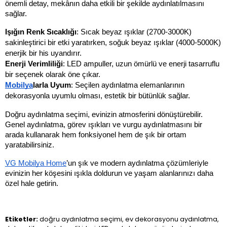
önemli detay, mekânın daha etkili bir şekilde aydınlatılmasını 
sağlar.
Işığın Renk Sıcaklığı
: Sıcak beyaz ışıklar (2700-3000K) 
sakinleştirici bir etki yaratırken, soğuk beyaz ışıklar (4000-5000K) 
enerjik bir his uyandırır.
Enerji Verimliliği
: LED ampuller, uzun ömürlü ve enerji tasarruflu 
bir seçenek olarak öne çıkar.
Mobilya
larla Uyum
: Seçilen aydınlatma elemanlarının 
dekorasyonla uyumlu olması, estetik bir bütünlük sağlar.
Doğru aydınlatma seçimi, evinizin atmosferini dönüştürebilir. 
Genel aydınlatma, görev ışıkları ve vurgu aydınlatmasını bir 
arada kullanarak hem fonksiyonel hem de şık bir ortam 
yaratabilirsiniz. 
VG Mobilya Home
’un şık ve modern aydınlatma çözümleriyle 
evinizin her köşesini ışıkla doldurun ve yaşam alanlarınızı daha 
özel hale getirin.
Etiketler:
doğru aydınlatma seçimi, ev dekorasyonu aydınlatma,