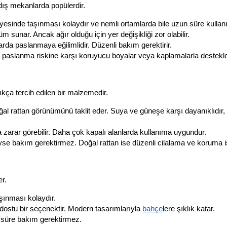
dış mekanlarda popülerdir.
yesinde taşınması kolaydır ve nemli ortamlarda bile uzun süre kullanıla
 sunar. Ancak ağır olduğu için yer değişikliği zor olabilir.
arda paslanmaya eğilimlidir. Düzenli bakım gerektirir.
ak paslanma riskine karşı koruyucu boyalar veya kaplamalarla destekle
kça tercih edilen bir malzemedir.
 doğal rattan görünümünü taklit eder. Suya ve güneşe karşı dayanıklıdır, 
a zarar görebilir. Daha çok kapalı alanlarda kullanıma uygundur.
eyse bakım gerektirmez. Doğal rattan ise düzenli cilalama ve koruma i
er.
aşınması kolaydır.
ostu bir seçenektir. Modern tasarımlarıyla 
bahçe
lere şıklık katar.
un süre bakım gerektirmez.