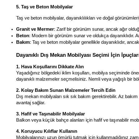
5. Taş ve Beton Mobilyalar
Taş ve beton mobilyalar, dayanıklılıkları ve doğal görünümleriy
Granit ve Mermer
: Zarif bir görünüm sunar, ancak ağır olduğu
Beton
: Modern bir görünüm sunar ve oldukça dayanıklıdır. 
Bakım
: Taş ve beton mobilyalar genellikle dayanıklıdır, anc
Dayanıklı Dış Mekan Mobilyası Seçimi İçin İpuçlar
1. Hava Koşullarını Dikkate Alın
Yaşadığınız bölgedeki iklim koşulları, mobilya seçiminde önem
dayanıklı malzemeler seçmelisiniz. Nemli veya yağışlı bir böl
2. Kolay Bakım Sunan Malzemeler Tercih Edin
Dış mekan mobilyaları sık sık bakım gerektirebilir. Az bakım 
avantaj sağlar.
3. Hafif ve Taşınabilir Mobilyalar
Balkon veya küçük bahçe alanları için hafif ve taşınabilir mob
4. Koruyucu Kılıflar Kullanın
Mobilyalarınızı uzun ömürlü tutmak için kullanmadığınız zaman