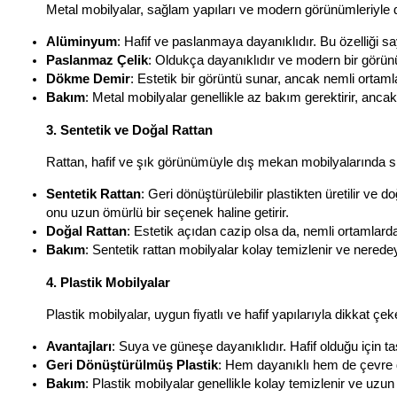
Metal mobilyalar, sağlam yapıları ve modern görünümleriyle 
Alüminyum
: Hafif ve paslanmaya dayanıklıdır. Bu özelliği sa
Paslanmaz Çelik
: Oldukça dayanıklıdır ve modern bir görünüm
Dökme Demir
: Estetik bir görüntü sunar, ancak nemli ortaml
Bakım
: Metal mobilyalar genellikle az bakım gerektirir, anc
3. Sentetik ve Doğal Rattan
Rattan, hafif ve şık görünümüyle dış mekan mobilyalarında sı
Sentetik Rattan
: Geri dönüştürülebilir plastikten üretilir ve
onu uzun ömürlü bir seçenek haline getirir.
Doğal Rattan
: Estetik açıdan cazip olsa da, nemli ortamlard
Bakım
: Sentetik rattan mobilyalar kolay temizlenir ve nered
4. Plastik Mobilyalar
Plastik mobilyalar, uygun fiyatlı ve hafif yapılarıyla dikkat çek
Avantajları
: Suya ve güneşe dayanıklıdır. Hafif olduğu için t
Geri Dönüştürülmüş Plastik
: Hem dayanıklı hem de çevre d
Bakım
: Plastik mobilyalar genellikle kolay temizlenir ve uz