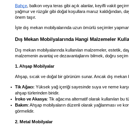
Bahçe
, balkon veya teras gibi açık alanlar, keyifli vakit geç
yağmur ve rüzgâr gibi doğal koşullara maruz kaldığından, da
önem taşır. 
İşte dış mekan mobilyalarında uzun ömürlü seçimler yapmanı
Dış Mekan Mobilyalarında Hangi Malzemeler Kulla
Dış mekan mobilyalarında kullanılan malzemeler, estetik, dayan
malzemenin avantaj ve dezavantajlarını bilmek, doğru seçim 
1. Ahşap Mobilyalar
Ahşap, sıcak ve doğal bir görünüm sunar. Ancak dış mekan koş
Tik Ağacı
: Yüksek yağ içeriği sayesinde suya ve neme karşı d
ahşap türlerinden biridir.
İroko ve Akasya
: Tik ağacına alternatif olarak kullanılan bu t
Bakım
: Ahşap mobilyaların düzenli olarak yağlanması ve kor
görmelidir.
2. Metal Mobilyalar