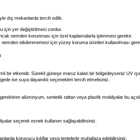
le dış mekanlarda tercih edilir.
 için yer değiştirilmesi zordur.
Ancak nemden korunması için özel kaplamalarla işlenmesi gerekir.
ak nemden etkilenmemesi için yüzey koruma ürünleri kullanılması gerek
ı
li bir etkendir. Sürekli güneşe maruz kalan bir bölgedeyseniz UV ışın
gede ise suya dayanıklı seçenekleri tercih etmelisiniz.
gerektiren alüminyum, sentetik rattan veya plastik mobilyalar bu açıd
ilyalar seçerek esnek kullanım sağlayabilirsiniz.
larda koruyucu kılıflar veya tentelerle muhafaza edebilirsiniz.