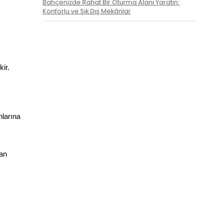
Bahçenizde Rahat Bir Oturma Alanı Yaratın:
Konforlu ve Şık Dış Mekânlar
ir.
larına 
an 