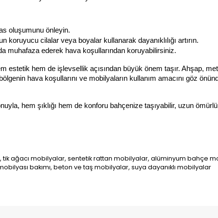
 pas oluşumunu önleyin.
 koruyucu cilalar veya boyalar kullanarak dayanıklılığı artırın.
anda muhafaza ederek hava koşullarından koruyabilirsiniz.
stetik hem de işlevsellik açısından büyük önem taşır. Ahşap, metal,
bölgenin hava koşullarını ve mobilyaların kullanım amacını göz önünd
nuyla, hem şıklığı hem de konforu bahçenize taşıyabilir, uzun ömürlü 
 tik ağacı mobilyalar, sentetik rattan mobilyalar, alüminyum bahçe mo
bilyası bakımı, beton ve taş mobilyalar, suya dayanıklı mobilyalar