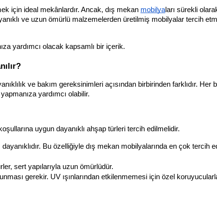
irmek için ideal mekânlardır. Ancak, dış mekan 
mobilya
ları sürekli olara
yanıklı ve uzun ömürlü malzemelerden üretilmiş mobilyalar tercih et
za yardımcı olacak kapsamlı bir içerik.
nılır?
ıklılık ve bakım gereksinimleri açısından birbirinden farklıdır. Her bi
yapmanıza yardımcı olabilir.
ullarına uygun dayanıklı ahşap türleri tercih edilmelidir.
ayanıklıdır. Bu özelliğiyle dış mekan mobilyalarında en çok tercih ed
ürler, sert yapılarıyla uzun ömürlüdür.
unması gerekir. UV ışınlarından etkilenmemesi için özel koruyucularla