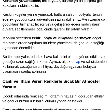
Kenarları yuvarlatılmış mobilyalar
, düşme ya da çarpma gibi 
kazaların riskini azaltır. 
Keskin köşeler yerine yumuşak hatlara sahip mobilyalar tercih 
ederek çocuğunuzun güvenliğini sağlayabilirsiniz. Aynı zamanda 
çocukların tırmanabileceği veya çekiştirebileceği mobilyaların 
duvara sabitlenmesi, oda içinde güvenli bir ortam yaratır.
Mobilya seçerken 
zehirli boya ve kimyasal içermeyen
 doğal 
malzemelerden yapılmış ürünlere yönelmek de çocuğun sağlığı 
açısından önemlidir.
Bu tip mobilyalar, odadaki hava kalitesini olumlu yönde etkiler ve 
çocuğunuzun sağlığını korur. Ayrıca, alçak 
dolap
 ve raf sistemleri 
kullanarak çocuğunuzun ihtiyaç duyduğu eşyalara kolayca 
ulaşmasını sağlayabilirsiniz.
Canlı ve İlham Veren Renklerle Sıcak Bir Atmosfer 
Yaratın
Çocuk odasında renk seçimi, ortamın havasını doğrudan etkiler 
ve çocuğunuzun ruh halini olumlu yönde destekler. 