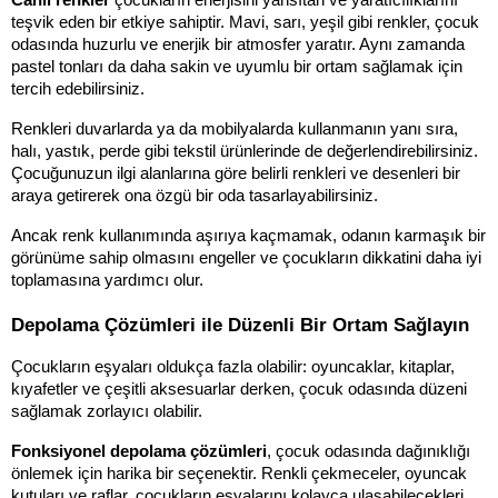
Canlı renkler
 çocukların enerjisini yansıtan ve yaratıcılıklarını 
teşvik eden bir etkiye sahiptir. Mavi, sarı, yeşil gibi renkler, çocuk 
odasında huzurlu ve enerjik bir atmosfer yaratır. Aynı zamanda 
pastel tonları da daha sakin ve uyumlu bir ortam sağlamak için 
tercih edebilirsiniz.
Renkleri duvarlarda ya da mobilyalarda kullanmanın yanı sıra, 
halı, yastık, perde gibi tekstil ürünlerinde de değerlendirebilirsiniz. 
Çocuğunuzun ilgi alanlarına göre belirli renkleri ve desenleri bir 
araya getirerek ona özgü bir oda tasarlayabilirsiniz. 
Ancak renk kullanımında aşırıya kaçmamak, odanın karmaşık bir 
görünüme sahip olmasını engeller ve çocukların dikkatini daha iyi 
toplamasına yardımcı olur.
Depolama Çözümleri ile Düzenli Bir Ortam Sağlayın
Çocukların eşyaları oldukça fazla olabilir: oyuncaklar, kitaplar, 
kıyafetler ve çeşitli aksesuarlar derken, çocuk odasında düzeni 
sağlamak zorlayıcı olabilir. 
Fonksiyonel depolama çözümleri
, çocuk odasında dağınıklığı 
önlemek için harika bir seçenektir. Renkli çekmeceler, oyuncak 
kutuları ve raflar, çocukların eşyalarını kolayca ulaşabilecekleri 