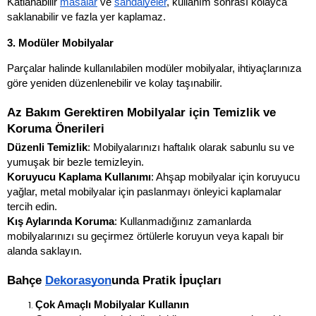
Katlanabilir 
masalar
 ve 
sandalyeler
, kullanım sonrası kolayca 
saklanabilir ve fazla yer kaplamaz.
3. Modüler Mobilyalar
Parçalar halinde kullanılabilen modüler mobilyalar, ihtiyaçlarınıza 
göre yeniden düzenlenebilir ve kolay taşınabilir.
Az Bakım Gerektiren Mobilyalar için Temizlik ve 
Koruma Önerileri
Düzenli Temizlik
: Mobilyalarınızı haftalık olarak sabunlu su ve 
yumuşak bir bezle temizleyin.
Koruyucu Kaplama Kullanımı
: Ahşap mobilyalar için koruyucu 
yağlar, metal mobilyalar için paslanmayı önleyici kaplamalar 
tercih edin.
Kış Aylarında Koruma
: Kullanmadığınız zamanlarda 
mobilyalarınızı su geçirmez örtülerle koruyun veya kapalı bir 
alanda saklayın.
Bahçe 
Dekorasyon
unda Pratik İpuçları
Çok Amaçlı Mobilyalar Kullanın