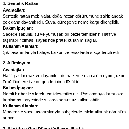
1. Sentetik Rattan
Avantajları
:
Sentetik rattan mobilyalar, doğal rattan görünümüne sahip ancak 
çok daha dayanıklıdır. Suya, güneşe ve neme karşı dirençlidir.
Bakım İpuçları
:
Sadece sabunlu su ve yumuşak bir bezle temizlenir. Hafif ve 
taşınabilir olması sayesinde pratik kullanım sağlar.
Kullanım Alanları
:
Şık tasarımlarıyla bahçe, balkon ve teraslarda sıkça tercih edilir.
2. Alüminyum
Avantajları
:
Hafif, paslanmaz ve dayanıklı bir malzeme olan alüminyum, uzun 
ömürlüdür ve bakım gereksinimi düşüktür.
Bakım İpuçları
:
Nemli bir bezle silerek temizleyebilirsiniz. Paslanmaya karşı özel 
kaplaması sayesinde yıllarca sorunsuz kullanılabilir.
Kullanım Alanları
:
Modern ve sade tasarımlarıyla bahçelerde minimalist bir görünüm 
sunar.
3. Plastik ve Geri Dönüştürülmüş Plastik