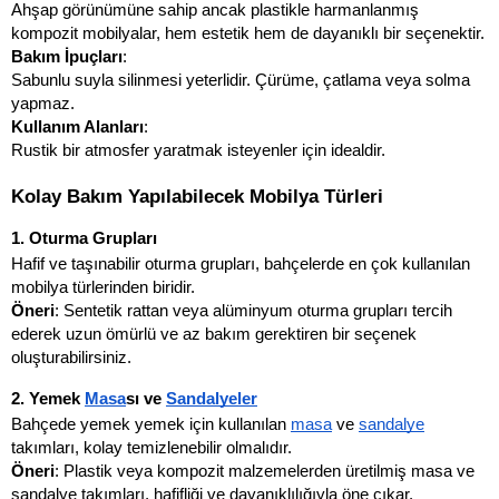
Ahşap görünümüne sahip ancak plastikle harmanlanmış 
kompozit mobilyalar, hem estetik hem de dayanıklı bir seçenektir.
Bakım İpuçları
:
Sabunlu suyla silinmesi yeterlidir. Çürüme, çatlama veya solma 
yapmaz.
Kullanım Alanları
:
Rustik bir atmosfer yaratmak isteyenler için idealdir.
Kolay Bakım Yapılabilecek Mobilya Türleri
1. Oturma Grupları
Hafif ve taşınabilir oturma grupları, bahçelerde en çok kullanılan 
mobilya türlerinden biridir.
Öneri
: Sentetik rattan veya alüminyum oturma grupları tercih 
ederek uzun ömürlü ve az bakım gerektiren bir seçenek 
oluşturabilirsiniz.
2. Yemek 
Masa
sı ve 
Sandalye
ler
Bahçede yemek yemek için kullanılan 
masa
 ve 
sandalye
takımları, kolay temizlenebilir olmalıdır.
Öneri
: Plastik veya kompozit malzemelerden üretilmiş masa ve 
sandalye takımları, hafifliği ve dayanıklılığıyla öne çıkar.