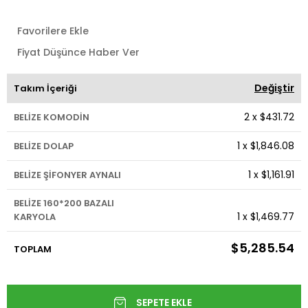
Favorilere Ekle
Fiyat Düşünce Haber Ver
Değiştir
Takım İçeriği
2
x
$431.72
BELİZE KOMODİN
1
x
$1,846.08
BELİZE DOLAP
1
x
$1,161.91
BELİZE ŞİFONYER AYNALI
BELİZE 160*200 BAZALI
1
x
$1,469.77
KARYOLA
$5,285.54
TOPLAM