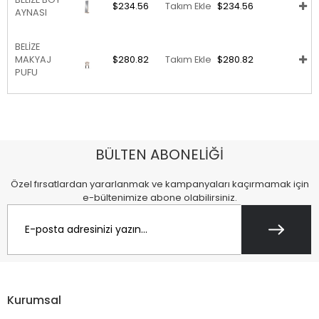
$234.56
Takım Ekle
$234.56
AYNASI
BELİZE
MAKYAJ
$280.82
Takım Ekle
$280.82
PUFU
BÜLTEN ABONELİĞİ
Özel fırsatlardan yararlanmak ve kampanyaları kaçırmamak için
e-bültenimize abone olabilirsiniz.
Kurumsal