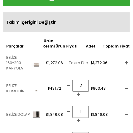
Takım İçeriğini Değiştir
Ürün
Parçalar
Resmi
Ürün Fiyatı
Adet
Toplam Fiyat
BELİZE
160*200
$1,272.06
Takım Ekle
$1,272.06
KARYOLA
BELİZE
$431.72
$863.43
KOMODİN
BELİZE DOLAP
$1,846.08
$1,846.08