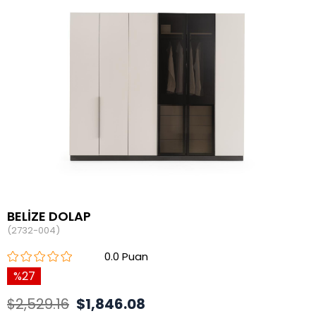
BELİZE DOLAP
(2732-004)
0.0
27
$2,529.16
$1,846.08