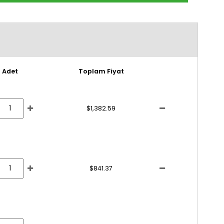
Adet
Toplam Fiyat
$1,382.59
$841.37