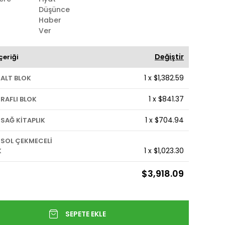
Düşünce
Haber
Ver
Değiştir
çeriği
1
x
$1,382.59
 ALT BLOK
1
x
$841.37
 RAFLI BLOK
1
x
$704.94
 SAĞ KİTAPLIK
 SOL ÇEKMECELİ
1
x
$1,023.30
K
$3,918.09