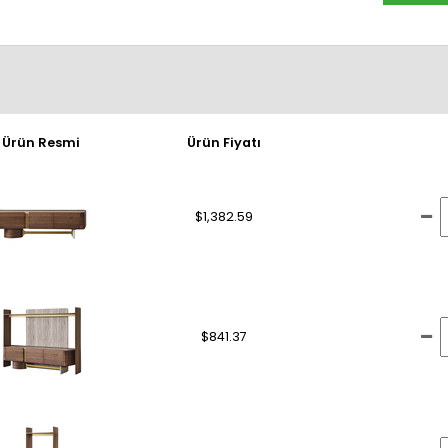
Ürün Resmi
Ürün Fiyatı
$1,382.59
$841.37