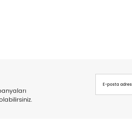
panyaları
bilirsiniz.