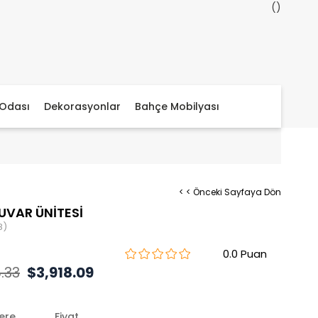
Odası
Dekorasyonlar
Bahçe Mobilyası
< < Önceki Sayfaya Dön
UVAR ÜNİTESİ
8)
0.0
.33
$3,918.09
lere
Fiyat