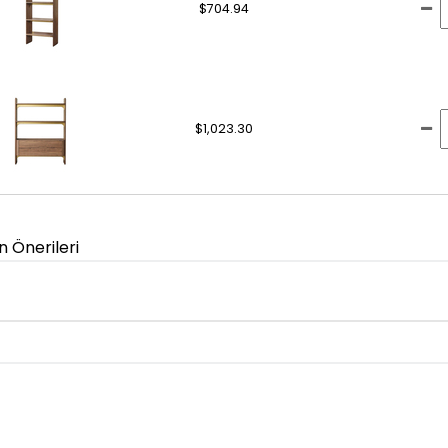
$704.94
$1,023.30
n Önerileri