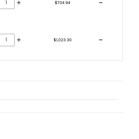
$704.94
$1,023.30