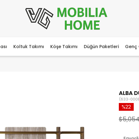
ası
Koltuk Takımı
Köşe Takımı
Düğün Paketleri
Genç 
ALBA D
(633-000
22
$5,054
Favori