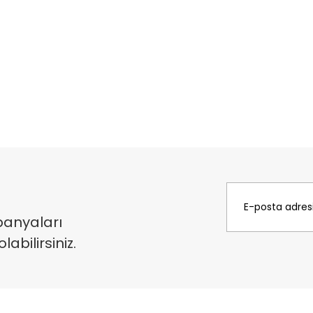
panyaları
bilirsiniz.