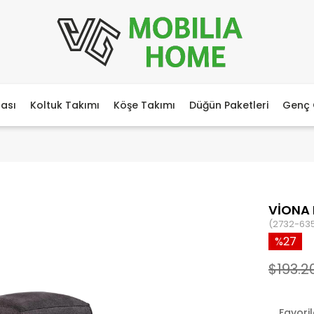
ası
Koltuk Takımı
Köşe Takımı
Düğün Paketleri
Genç 
VİONA 
(2732-63
27
$193.2
Favori