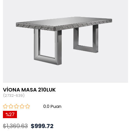
VİONA MASA 210LUK
(2732-639)
0.0
27
$1,369.63
$999.72