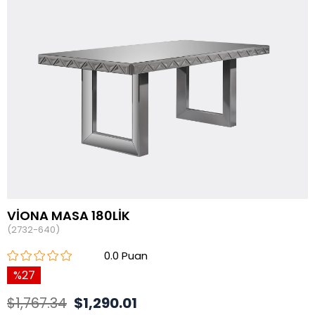
VİONA MASA 180LİK
(2732-640)
0.0
27
$1,767.34
$1,290.01