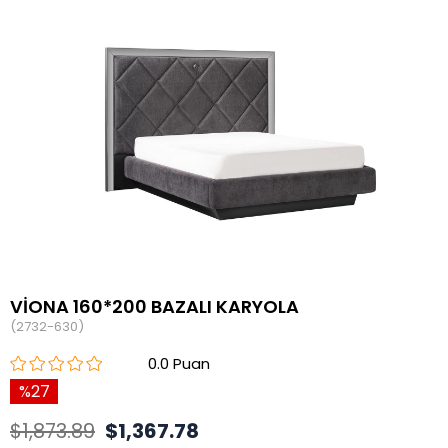
VİONA 160*200 BAZALI KARYOLA
(2732-630)
0.0
27
$1,873.89
$1,367.78