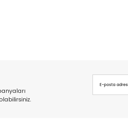
panyaları
bilirsiniz.