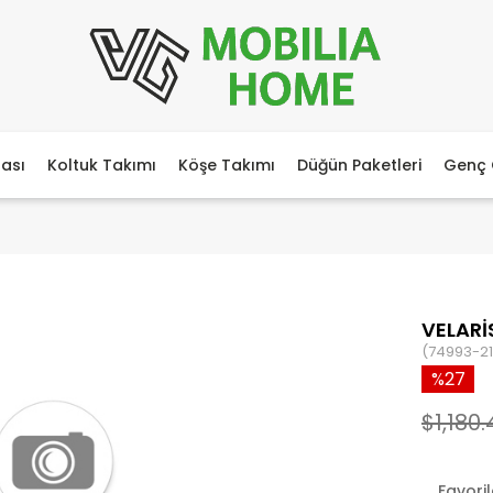
ası
Koltuk Takımı
Köşe Takımı
Düğün Paketleri
Genç 
VELARİ
(74993-21
27
$1,180.
Favori