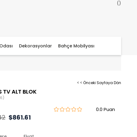
Odası
Dekorasyonlar
Bahçe Mobilyası
< < Önceki Sayfaya Dön
S TV ALT BLOK
6)
0.0
42
$861.61
lere
Fiyat