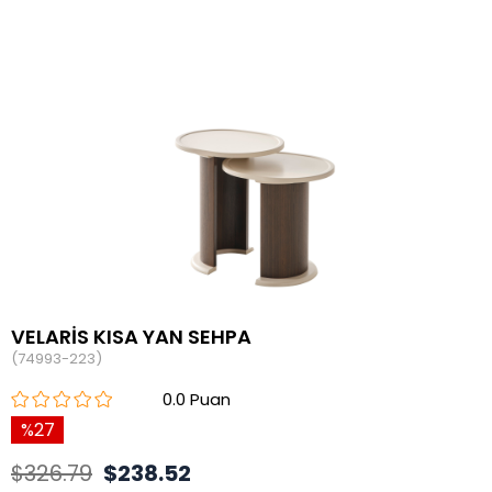
VELARİS KISA YAN SEHPA
(74993-223)
0.0
27
$326.79
$238.52