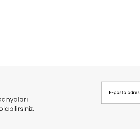
panyaları
bilirsiniz.