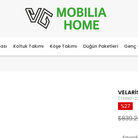
ası
Koltuk Takımı
Köşe Takımı
Düğün Paketleri
Genç 
VELARİ
(74993-2
27
$839.2
Favori