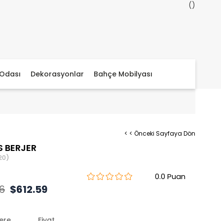
Odası
Dekorasyonlar
Bahçe Mobilyası
< < Önceki Sayfaya Dön
S BERJER
20)
0.0
6
$612.59
lere
Fiyat