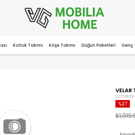
ası
Koltuk Takımı
Köşe Takımı
Düğün Paketleri
Genç 
VELAR 
(3773623
27
$1,919.
Favori