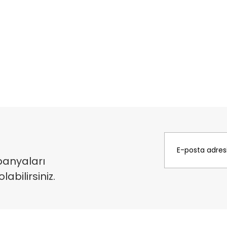
panyaları
bilirsiniz.