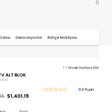
Odası
Dekorasyonlar
Bahçe Mobilyası
< < Önceki Sayfaya Dön
TV ALT BLOK
-060)
0.0
65
$1,401.19
lere
Fiyat