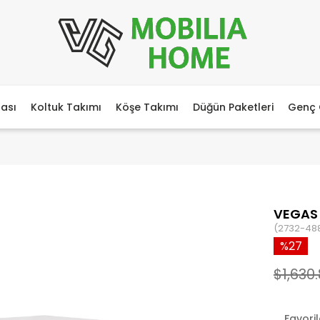
ası
Koltuk Takımı
Köşe Takımı
Düğün Paketleri
Genç 
VEGAS
(2732-48
27
$1,630
Favori