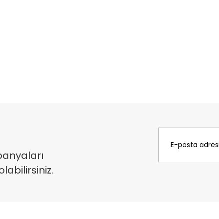
panyaları
bilirsiniz.