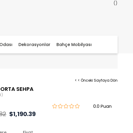
Odası
Dekorasyonlar
Bahçe Mobilyası
< < Önceki Sayfaya Dön
 ORTA SEHPA
8)
0.0
.82
$1,190.39
lere
Fiyat