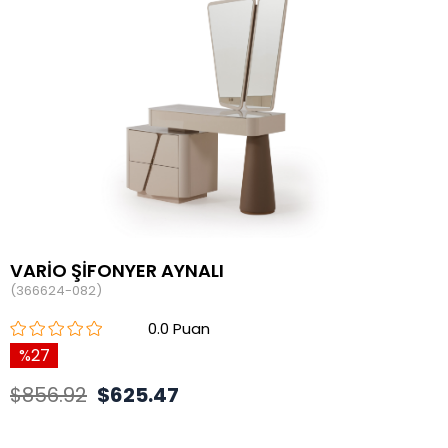
VARİO ŞİFONYER AYNALI
(366624-082)
0.0
27
$856.92
$625.47