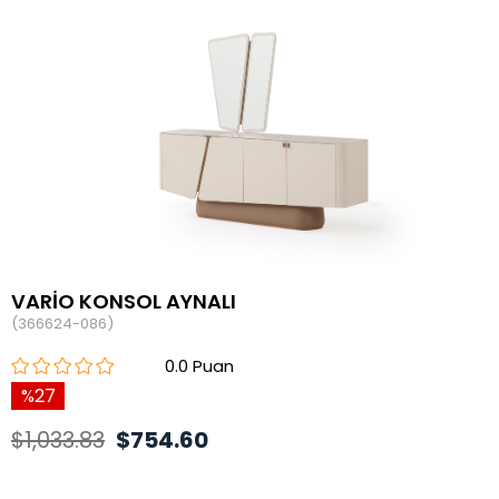
VARİO KONSOL AYNALI
(366624-086)
0.0
27
$1,033.83
$754.60