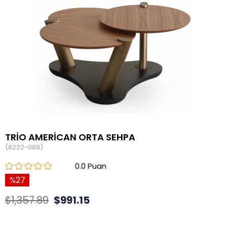
TRİO AMERİCAN ORTA SEHPA
(8222-089)
0.0
27
$1,357.89
$991.15