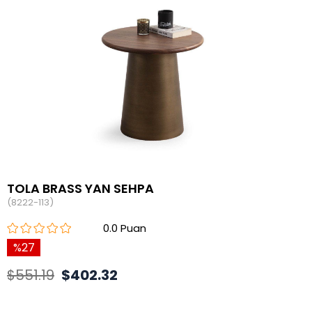
TOLA BRASS YAN SEHPA
(8222-113)
0.0
27
$551.19
$402.32