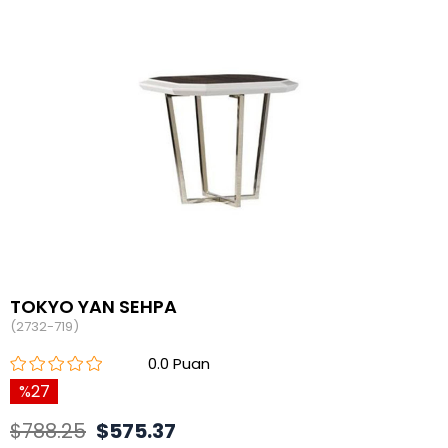
TOKYO YAN SEHPA
(2732-719)
0.0
27
$788.25
$575.37