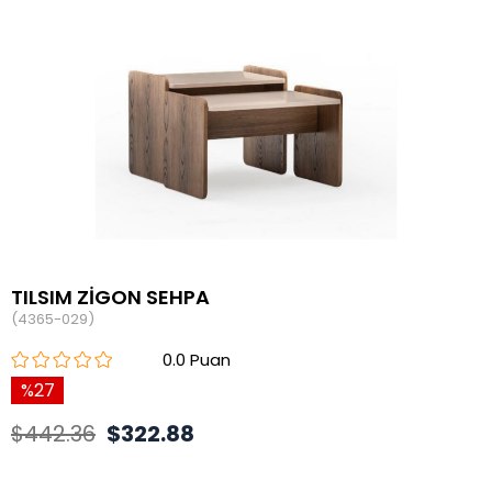
TILSIM ZİGON SEHPA
(4365-029)
0.0
27
$442.36
$322.88