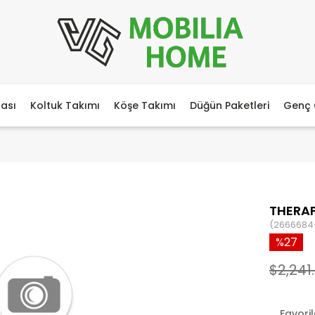
ası
Koltuk Takımı
Köşe Takımı
Düğün Paketleri
Genç 
THERA
(2666684
27
$2,241
Favori