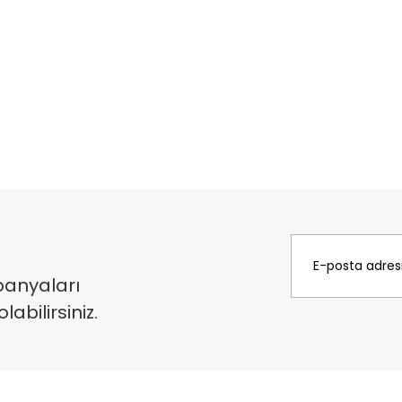
panyaları
bilirsiniz.