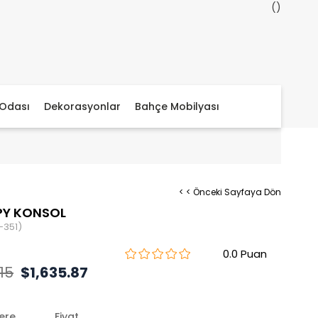
Odası
Dekorasyonlar
Bahçe Mobilyası
< < Önceki Sayfaya Dön
PY KONSOL
-351)
0.0
.15
$1,635.87
lere
Fiyat