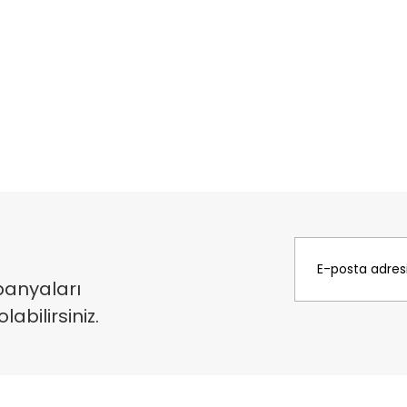
panyaları
bilirsiniz.