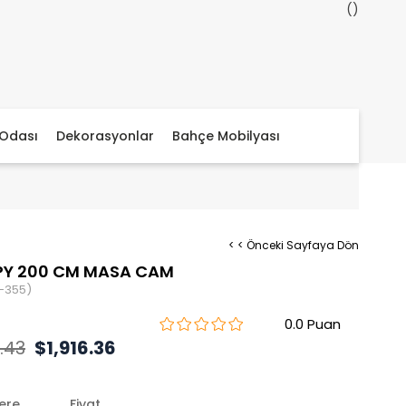
Odası
Dekorasyonlar
Bahçe Mobilyası
< < Önceki Sayfaya Dön
PY 200 CM MASA CAM
-355)
0.0
.43
$1,916.36
lere
Fiyat