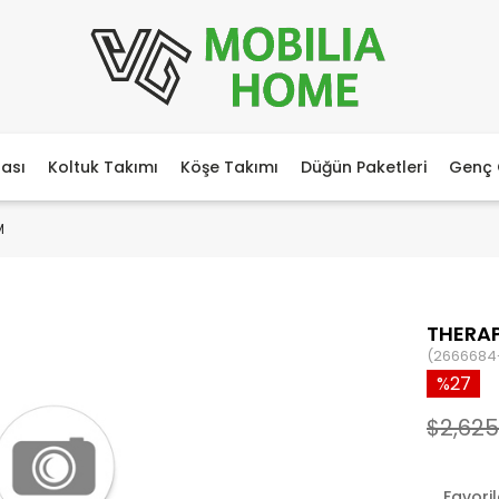
ası
Koltuk Takımı
Köşe Takımı
Düğün Paketleri
Genç 
M
THERA
(2666684
27
$2,625
Favori