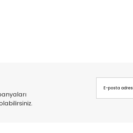
panyaları
bilirsiniz.