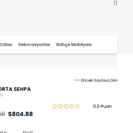
Odası
Dekorasyonlar
Bahçe Mobilyası
< < Önceki Sayfaya Dön
ORTA SEHPA
3)
0.0
68
$804.88
lere
Fiyat