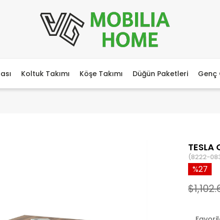
ası
Koltuk Takımı
Köşe Takımı
Düğün Paketleri
Genç 
TESLA 
(8222-08
27
$1,102.
Favori