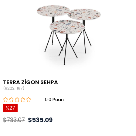
TERRA ZİGON SEHPA
(8222-187)
0.0
27
$733.07
$535.09