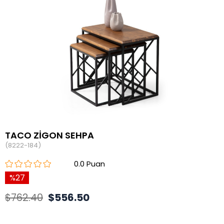
TACO ZİGON SEHPA
(8222-184)
0.0
27
$762.40
$556.50