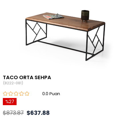
TACO ORTA SEHPA
(8222-081)
0.0
27
$873.87
$637.88