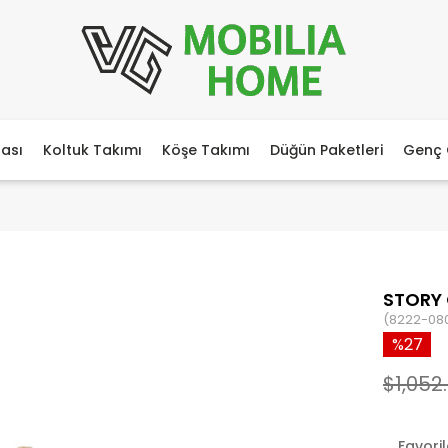
ası
Koltuk Takımı
Köşe Takımı
Düğün Paketleri
Genç 
STORY
(8222-08
27
$1,052.
Favori