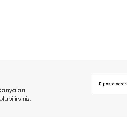
panyaları
bilirsiniz.