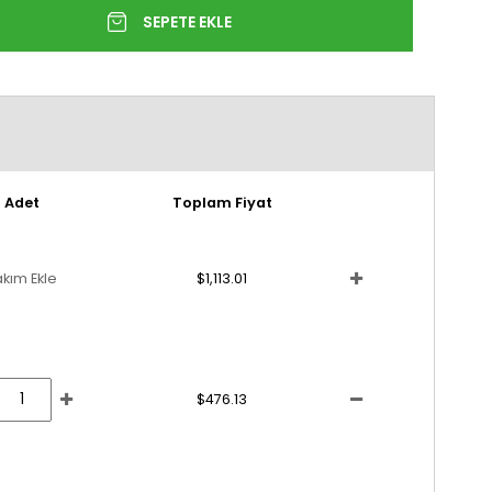
Adet
Toplam Fiyat
akım Ekle
$1,113.01
$476.13