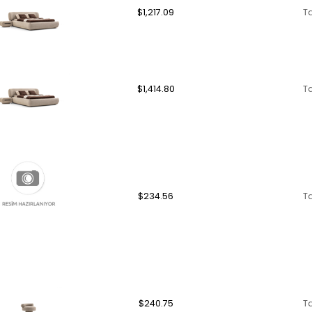
$1,217.09
T
$1,414.80
T
$234.56
T
$240.75
T