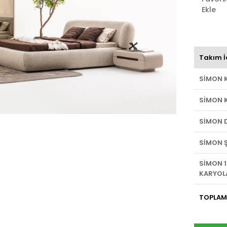
Ekle
Takım İ
SİMON 
SİMON 
SİMON 
SİMON Ş
SİMON 1
KARYOL
TOPLAM