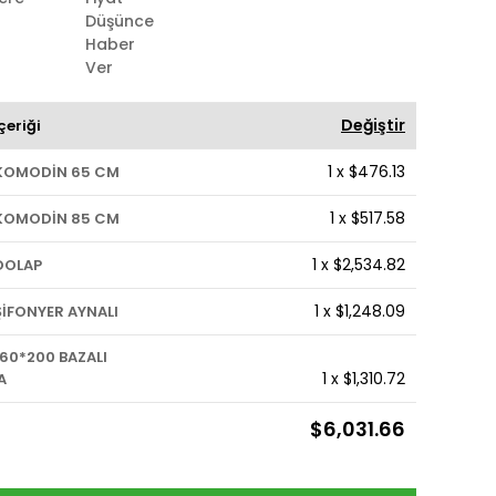
Düşünce
Haber
Ver
Değiştir
çeriği
1
x
$476.13
KOMODİN 65 CM
1
x
$517.58
KOMODİN 85 CM
1
x
$2,534.82
DOLAP
1
x
$1,248.09
İFONYER AYNALI
60*200 BAZALI
1
x
$1,310.72
A
$6,031.66