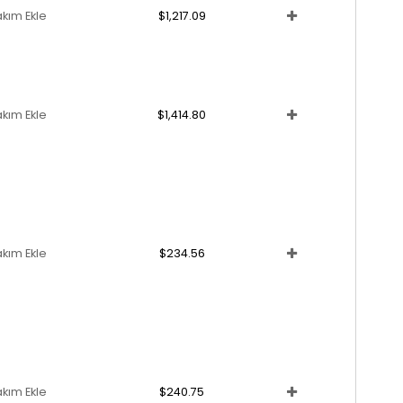
akım Ekle
$1,217.09
akım Ekle
$1,414.80
akım Ekle
$234.56
akım Ekle
$240.75