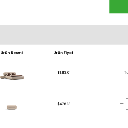
Ürün Resmi
Ürün Fiyatı
$1,113.01
T
$476.13