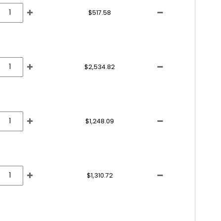
$517.58
$2,534.82
$1,248.09
$1,310.72