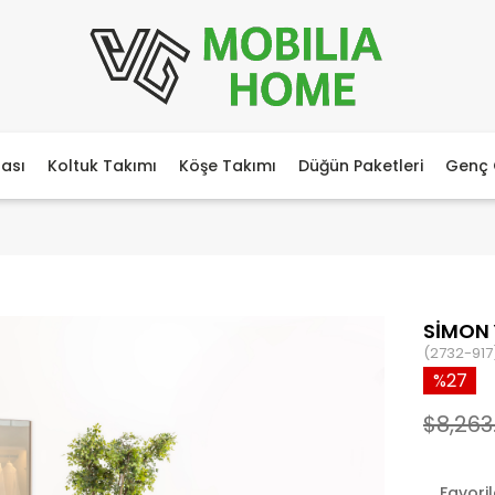
ası
Koltuk Takımı
Köşe Takımı
Düğün Paketleri
Genç 
SİMON 
(2732-917
27
$8,263
Favori