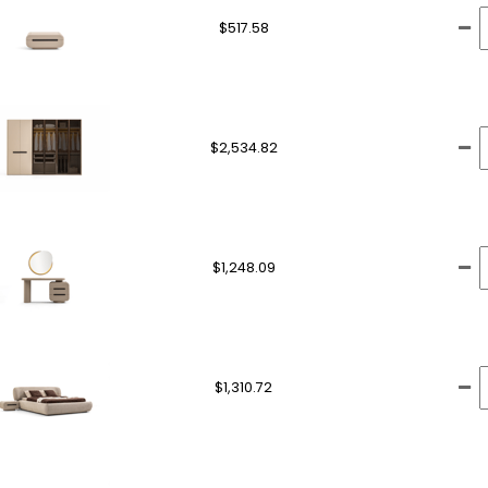
$517.58
$2,534.82
$1,248.09
$1,310.72