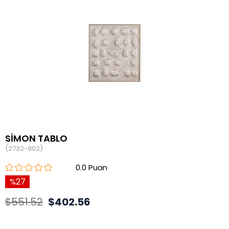
SİMON TABLO
(2732-902)
0.0
27
$551.52
$402.56