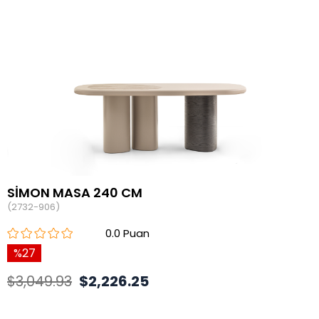
SİMON MASA 240 CM
(2732-906)
0.0
27
$3,049.93
$2,226.25