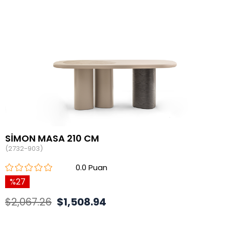
SİMON MASA 210 CM
(2732-903)
0.0
27
$2,067.26
$1,508.94