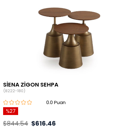
SİENA ZİGON SEHPA
(8222-180)
0.0
27
$844.54
$616.46