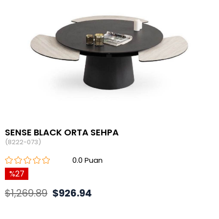
SENSE BLACK ORTA SEHPA
(8222-073)
0.0
27
$1,269.89
$926.94