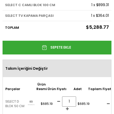
1
x
$899.31
SELECT C CAMLI BLOK 100 CM
1
x
$364.01
SELECT TV KAPAMA PARÇASI
$5,288.77
TOPLAM
Takım İçeriğini Değiştir
Ürün
Parçalar
Resmi
Ürün Fiyatı
Adet
Toplam Fiyat
SELECT D
$685.19
$685.19
BLOK 50 CM