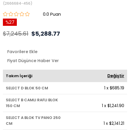
(2666684-456)
0.0
27
$7,245.61
$5,288.77
Favorilere Ekle
Fiyat Düşünce Haber Ver
Değiştir
Takım İçeriği
1
x
$685.19
SELECT D BLOK 50 CM
SELECT B CAMLI RAFLI BLOK
1
x
$1,241.90
150 CM
SELECT A BLOK TV PANO 250
1
x
$2,141.21
CM