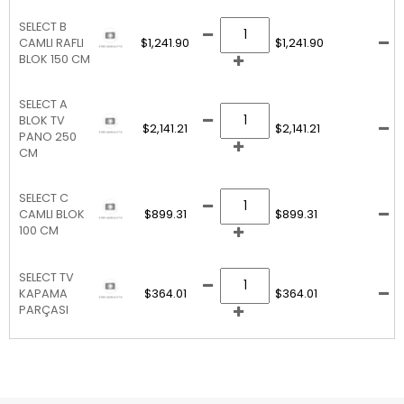
SELECT B
CAMLI RAFLI
$1,241.90
$1,241.90
BLOK 150 CM
SELECT A
BLOK TV
$2,141.21
$2,141.21
PANO 250
CM
SELECT C
CAMLI BLOK
$899.31
$899.31
100 CM
SELECT TV
KAPAMA
$364.01
$364.01
PARÇASI