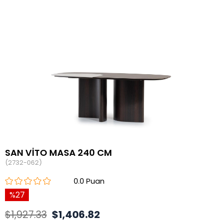
SAN VİTO MASA 240 CM
(2732-062)
0.0
27
$1,927.33
$1,406.82