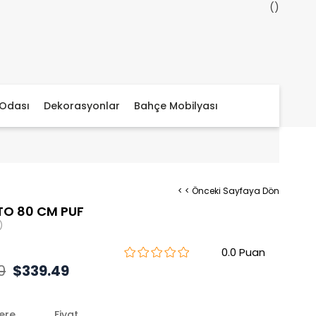
Odası
Dekorasyonlar
Bahçe Mobilyası
< < Önceki Sayfaya Dön
TO 80 CM PUF
)
0.0
0
$339.49
lere
Fiyat