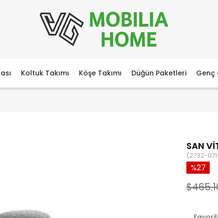
ası
Koltuk Takımı
Köşe Takımı
Düğün Paketleri
Genç 
SAN Vİ
(2732-071
27
$465.1
Favori