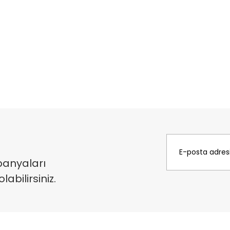
panyaları
bilirsiniz.