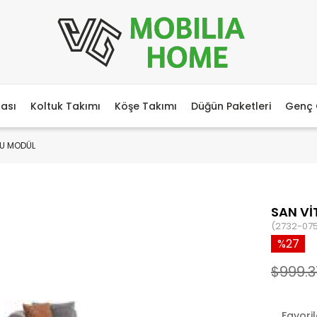
ası
Koltuk Takımı
Köşe Takımı
Düğün Paketleri
Genç 
LU MODÜL
SAN Vİ
(2732-07
27
$999.3
Favori