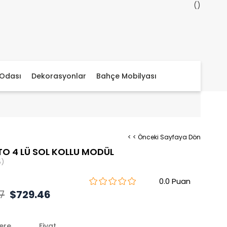
Odası
Dekorasyonlar
Bahçe Mobilyası
< < Önceki Sayfaya Dön
TO 4 LÜ SOL KOLLU MODÜL
5)
0.0
7
$729.46
lere
Fiyat