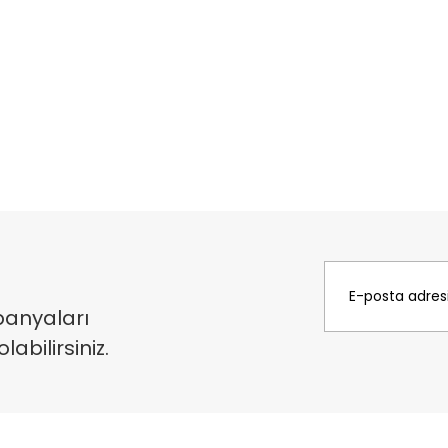
panyaları
bilirsiniz.