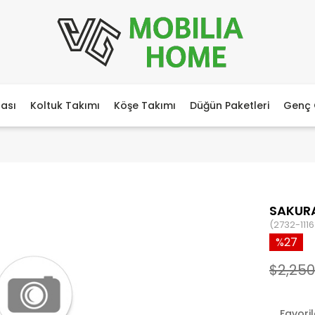
ası
Koltuk Takımı
Köşe Takımı
Düğün Paketleri
Genç 
SAKURA
(2732-1116
27
$2,250
Favori