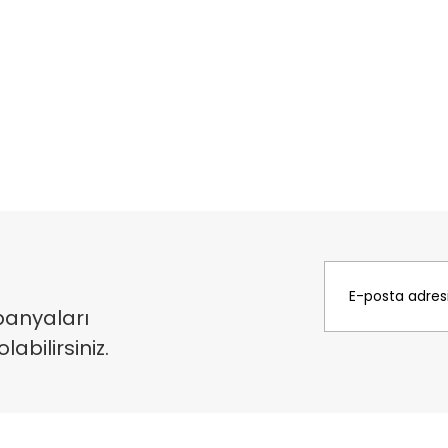
panyaları
bilirsiniz.