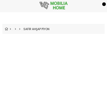
SAFİR AHŞAP PİYON